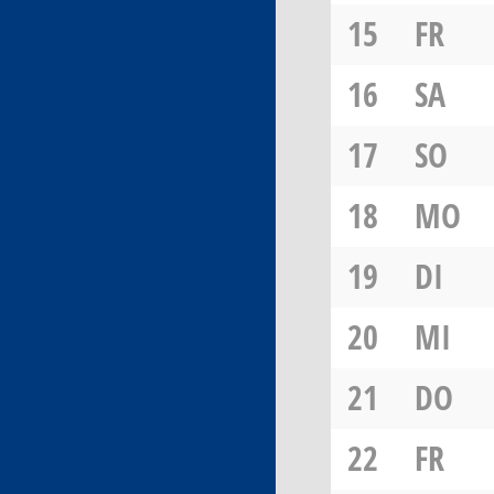
15
FR
16
SA
17
SO
18
MO
19
DI
20
MI
21
DO
22
FR