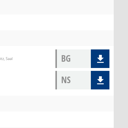
BG
tz, Saal
NS