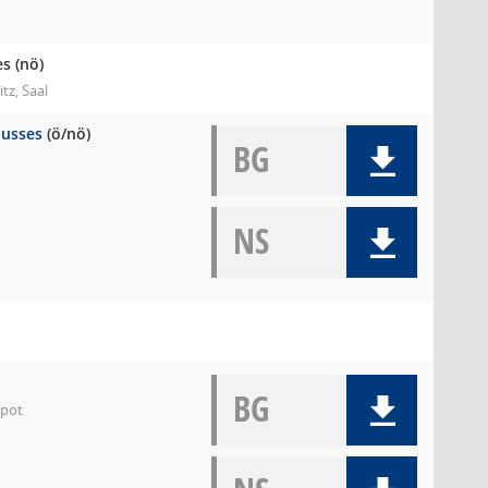
es
(nö)
tz, Saal
husses
(ö/nö)
BG
NS
BG
epot