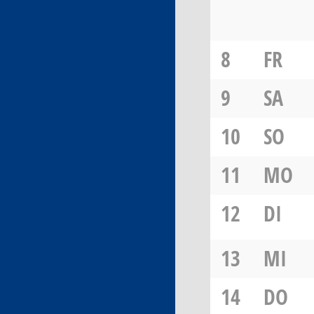
8
FR
9
SA
10
SO
11
MO
12
DI
13
MI
14
DO