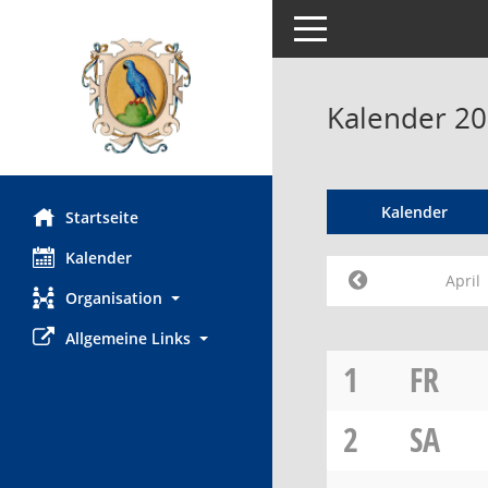
Toggle navigation
Kalender 20
Kalender
Startseite
Kalender
April
Organisation
Allgemeine Links
1
FR
2
SA