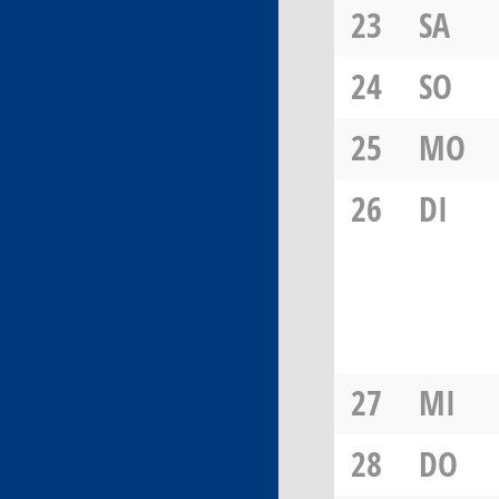
23
SA
24
SO
25
MO
26
DI
27
MI
28
DO