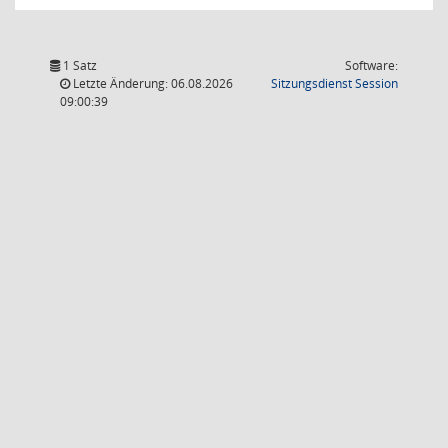
1 Satz
Software:
(Wird in
Letzte Änderung: 06.08.2026
Sitzungsdienst
Session
09:00:39