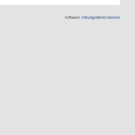
(Wird in
Software:
Sitzungsdienst
Session