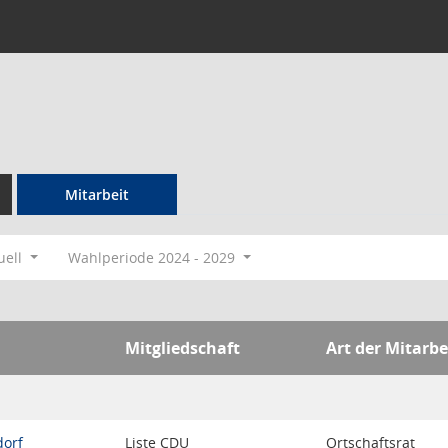
Mitarbeit
uell
Wahlperiode 2024 - 2029
Mitgliedschaft
Art der Mitarbe
dorf
Liste CDU
Ortschaftsrat