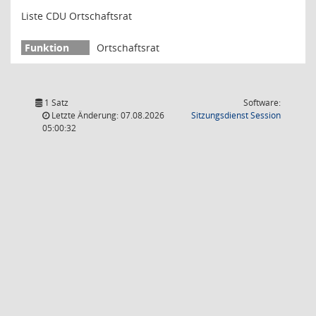
Liste CDU Ortschaftsrat
Ortschaftsrat
1 Satz
Software:
(Wird in
Letzte Änderung: 07.08.2026
Sitzungsdienst
Session
05:00:32