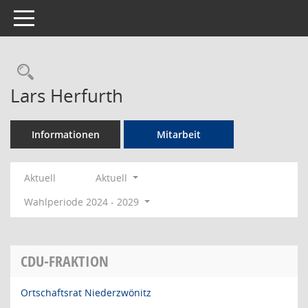
Toggle navigation
Rechercheauswahl
Lars Herfurth
Informationen
Mitarbeit
Aktuell
Aktuell
Wahlperiode 2024 - 2029
CDU-FRAKTION
Ortschaftsrat Niederzwönitz