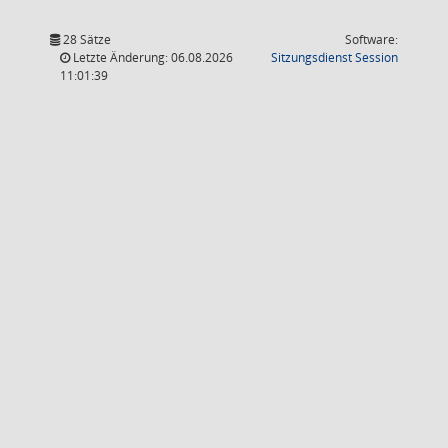
28 Sätze
Software:
(Wird in
Letzte Änderung: 06.08.2026
Sitzungsdienst
Session
11:01:39