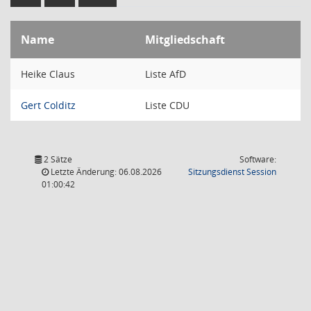
Name
Mitgliedschaft
Heike Claus
Liste AfD
Gert Colditz
Liste CDU
2 Sätze
Software:
(Wird in
Letzte Änderung: 06.08.2026
Sitzungsdienst
Session
01:00:42