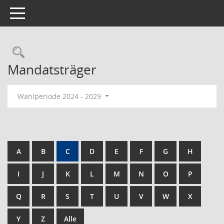
Toggle navigation
Rechercheauswahl
Mandatsträger
Wahlperiode 2024 - 2029
A
B
C
D
E
F
G
H
I
J
K
L
M
N
O
P
Q
R
S
T
U
V
W
X
Y
Z
Alle