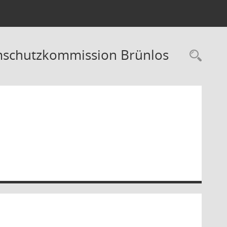
umschutzkommission Brünlos
Rec