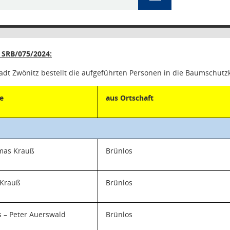
SRB/075/2024:
tadt Zwönitz bestellt die aufgeführten Personen in die Baumschut
e
aus Ortschaft
mas Krauß
Brünlos
 Krauß
Brünlos
 – Peter Auerswald
Brünlos