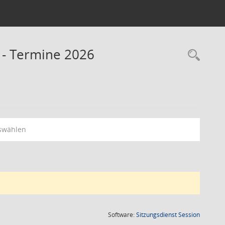
s - Termine 2026
Rec
swählen
(Wird in
Software:
Sitzungsdienst
Session