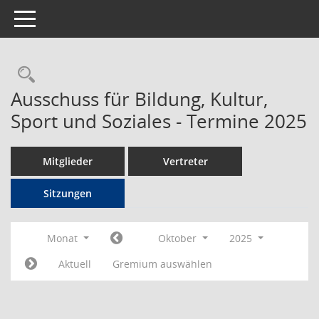
Toggle navigation
Rechercheauswahl
Ausschuss für Bildung, Kultur,
Sport und Soziales - Termine 2025
Mitglieder
Vertreter
Sitzungen
Monat
Oktober
2025
Aktuell
Gremium auswählen