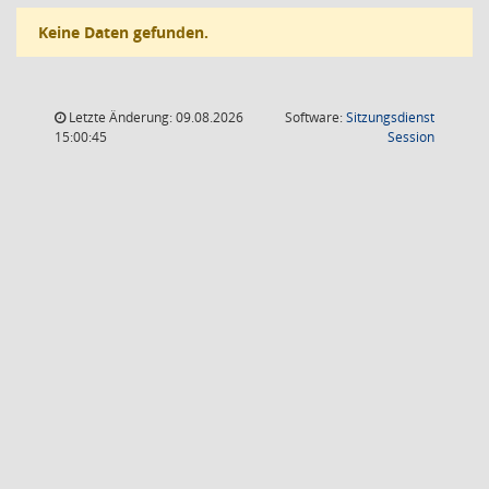
Keine Daten gefunden.
Letzte Änderung: 09.08.2026
Software:
Sitzungsdienst
(Wird in
15:00:45
Session