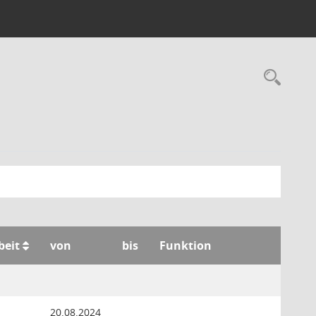
Rec
beit
von
bis
Funktion
20.08.2024