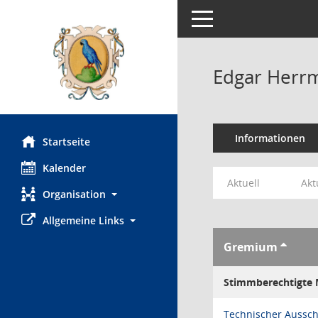
Toggle navigation
Edgar Herr
Informationen
Startseite
Kalender
Aktuell
Akt
Organisation
Allgemeine Links
Gremium
Stimmberechtigte M
Technischer Aussc