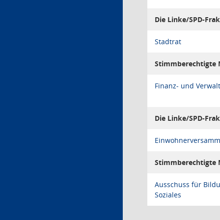
Die Linke/SPD-Frak
Stadtrat
Stimmberechtigte M
Finanz- und Verwa
Die Linke/SPD-Frak
Einwohnerversamm
Stimmberechtigte M
Ausschuss für Bildu
Soziales