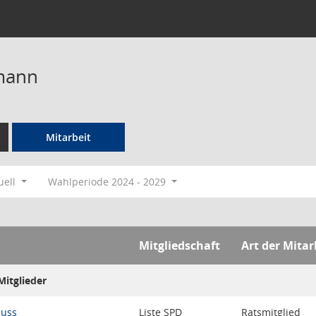
mann
Mitarbeit
uell
Wahlperiode 2024 - 2029
Mitgliedschaft
Art der Mitar
itglieder
huss
Liste SPD
Ratsmitglied