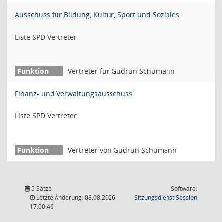
Ausschuss für Bildung, Kultur, Sport und Soziales
Liste SPD Vertreter
Vertreter für Gudrun Schumann
Finanz- und Verwaltungsausschuss
Liste SPD Vertreter
Vertreter von Gudrun Schumann
5 Sätze
Software:
(Wird in
Letzte Änderung: 08.08.2026
Sitzungsdienst
Session
17:00:46