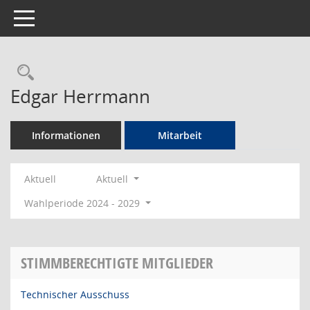
Toggle navigation
Rechercheauswahl
Edgar Herrmann
Informationen
Mitarbeit
Aktuell
Aktuell
Wahlperiode 2024 - 2029
STIMMBERECHTIGTE MITGLIEDER
Technischer Ausschuss