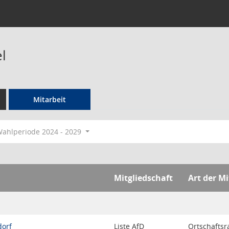
l
Mitarbeit
ahlperiode 2024 - 2029
Mitgliedschaft
Art der M
dorf
Liste AfD
Ortschaftsr