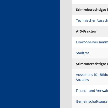
Stimmberechtigte M
Technischer Aussc
AfD-Fraktion
Einwohnerversamm
Stadtrat
Stimmberechtigte M
Ausschuss für Bildu
Soziales
Finanz- und Verwa
Gemeinschaftsauss