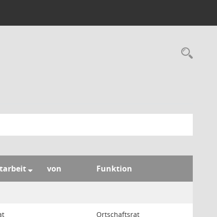
Rec
itarbeit
von
Funktion
at
Ortschaftsrat