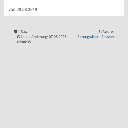
von 29.08.2019
1 Satz
Software:
(Wird in
Letzte Änderung: 07.08.2026
Sitzungsdienst
Session
03:00:35