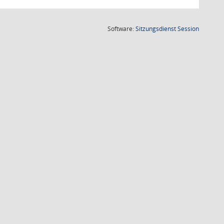
(Wird in
Software:
Sitzungsdienst
Session