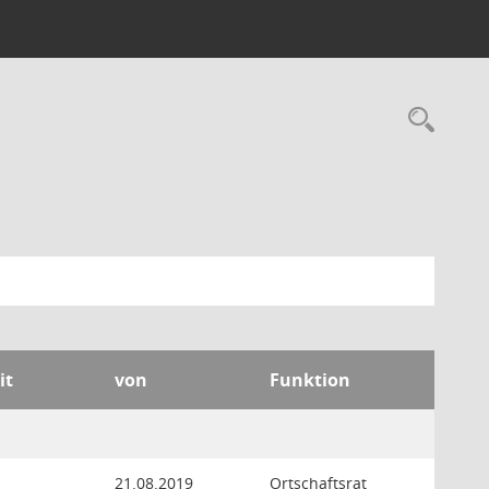
Rec
it
von
Funktion
21.08.2019
Ortschaftsrat