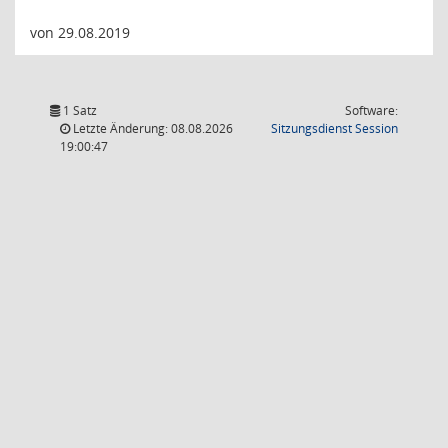
von 29.08.2019
1 Satz
Software:
(Wird in
Letzte Änderung: 08.08.2026
Sitzungsdienst
Session
19:00:47